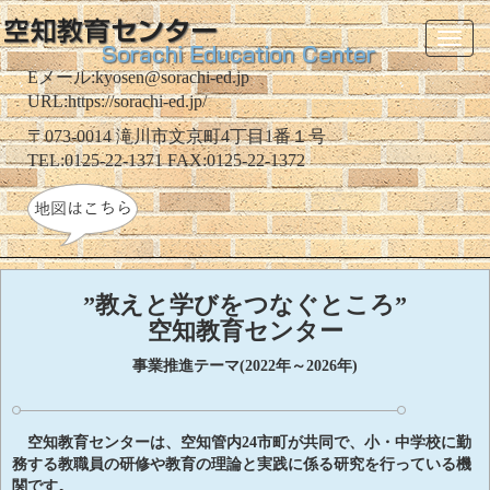
Toggl
naviga
Eメール:kyosen@sorachi-ed.jp
URL:https://sorachi-ed.jp/
〒073-0014 滝川市文京町4丁目1番１号
TEL:0125-22-1371 FAX:0125-22-1372
”教えと学びをつなぐところ”
空知教育センター
事業推進テーマ(2022年～2026年)
空知教育センターは、空知管内24市町が共同で、小・中学校に勤
務する教職員の研修や教育の理論と実践に係る研究を行っている機
関です。