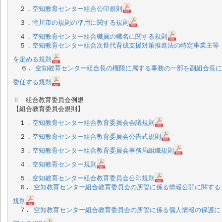
　２．
空知教育センター組合公印規則
　３．
滝川市の規則の準用に関する規則
　４．
空知教育センター組合職員の職名に関する規則
　５．
空知教育センター組合次世代育成支援対策推進法の特定事業主等
を定める規則
  ６. 
空知教育センター組合長の権限に属する事務の一部を副組合長に
委任する規則
Ⅱ　組合教育委員会例規

【組合教育委員会規則】

　１．
空知教育センター組合教育委員会会議規則
　２．
空知教育センター組合教育委員会公告式規則
　３．
空知教育センター組合教育委員会事務局組織規則
　４．
空知教育センター規則
　５．
空知教育センター組合教育委員会公印規則
　６. 
空知教育センター組合教育委員会の所管に係る情報公開に関する
規則
　７. 
空知教育センター組合教育委員会の所管に係る個人情報の保護に