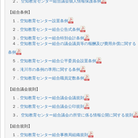
　２. 
空知教育センター組合議会個人情報保護条例
【組合条例】

　１．
空知教育センター設置条例
　２．
空知教育センター組合公告式条例
　３．
空知教育センター組合特別会計条例
　４．
空知教育センター組合の議会議員等の報酬及び費用弁償に関する
条例
　５．
空知教育センター組合公平委員会設置条例
　６．
滝川市の条例の準用に関する条例
　７．
空知教育センター組合職員定数条例
【組合議会規則】

　１．
空知教育センター組合議会会議規則
　２．
空知教育センター組合議会公印規則
　３. 
空知教育センター組合議会の所管に係る情報公開に関する規則
【組合規則】

　１．
空知教育センター組合事務局組織規則