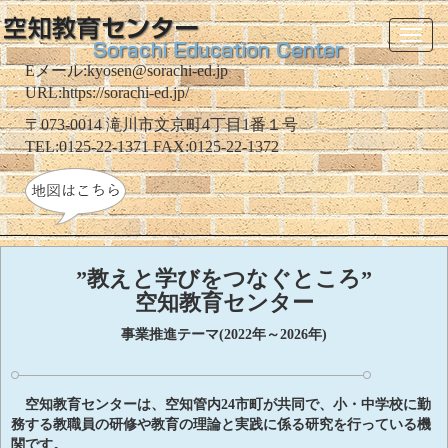
Toggl
naviga
Eメール:kyosen@sorachi-ed.jp
URL:https://sorachi-ed.jp/
〒073-0014 滝川市文京町4丁目1番１号
TEL:0125-22-1371 FAX:0125-22-1372
”教えと学びをつなぐところ”
空知教育センター
事業推進テーマ(2022年～2026年)
空知教育センターは、空知管内24市町が共同で、小・中学校に勤
務する教職員の研修や教育の理論と実践に係る研究を行っている機
関です。