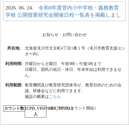
2026. 06. 24.
令和8年度管内小中学校・義務教育
学校 公開授業研究会開催日程一覧表を掲載しまし
た。
2026. 06. 12.
令和８年度 空知管内教育研究団体代
お知らせ・お問い合わせ
表者会議加盟団体一覧を掲載しました。
所在地:
北海道滝川市文京町4丁目1番１号（滝川市教育支援セン
2026. 05. 15.
ター内）
空知教育センター「令和８年度研修
講座一覧」を掲載しました。
利用時間:
月曜日から土曜日 午前9時～午後5時まで
日曜日、国民の祝日・休日、年末年始は利用できませ
2026. 05. 15.
空知国際理解教育研究協議会「第30
ん。
回 帰国報告会」を掲載しました。
利用範囲:
教育機関及び教育研究団体等が、教育目的のための会
議、研修会などに利用できます。
2026. 04. 24.
空知教育センター「空知教育センタ
施設の概要は
こちら
ー組合情報セキュリティ基本方針」を掲載しまし
た。
（2017.09.01.カウント開始）
カウント数
[CPD_VISITORS_TOTAL]
人
2026. 04. 01.
空知教育センター「令和8年度所長
あいさつ」を掲載しました。